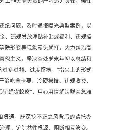
对工作失职失责的严肃追究责任，确保
违纪问题，及时通报曝光典型案例，以
金、违规发放津贴补贴或福利、违规操
游等隐形变异现象露头就打，大力纠治高
、官僚主义，坚决查处岁末年初以总结和
过多过频、过度留痕，“指尖上的形式
严治吃拿卡要、冷硬横推、违规收费、
治“蝇贪蚁腐”，用心用情解决群众急难
相贯通，既深挖不正之风背后的请托办
治理，铲除共性根源、阻断相互演变。