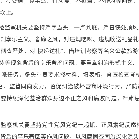
扣、搞变通，见事迟、行动慢，不担当、不作为等问题，
坎上。
检监察机关要坚持严字当头、一严到底，严查快处顶风
狠刹享乐主义、奢靡之风，对违规吃喝、违规收送礼品礼
彻查严处，对“快递送礼”、借培训考察等名义公款旅
包装等现象背后的享乐奢靡问题。要重拳纠治形式主义
层派任务，多头重复要求报材料、填表格，督查检查考核
监督、监管同向发力，督促纠治破坏营商环境行为，严防
要持续深化整治群众身边不正之风和腐败问题，严肃惩
检监察机关要坚持党性党风党纪一起抓、正风肃纪反腐
败背后的享乐奢靡等作风问题，以风腐同查同治深化源头