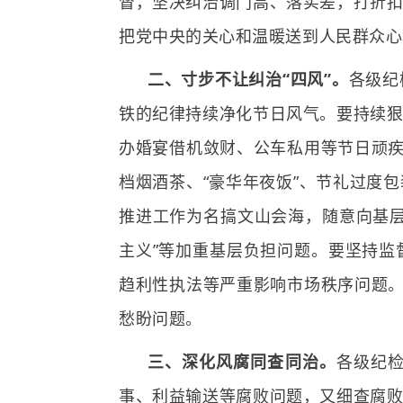
督，坚决纠治调门高、落实差，打折
把党中央的关心和温暖送到人民群众心
二、寸步不让纠治“四风”。
各级纪
铁的纪律持续净化节日风气。要持续
办婚宴借机敛财、公车私用等节日顽疾
档烟酒茶、“豪华年夜饭”、节礼过度
推进工作为名搞文山会海，随意向基
主义”等加重基层负担问题。要坚持
趋利性执法等严重影响市场秩序问题。
愁盼问题。
三、深化风腐同查同治。
各级纪
事、利益输送等腐败问题，又细查腐