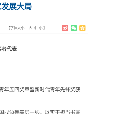
家发展大局
【字体大小：
大
中
小
】
奖者代表
青年五四奖章暨新时代青年先锋奖获
国戍边等基层一线，以实干担当书写