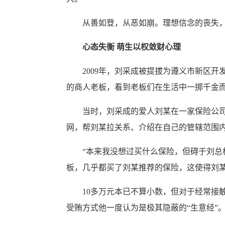
从善如登，从恶如崩。理想信念的丧失，让
心态失衡 萌生以权敛财心理
2009年，刘采成被提拔为遵义市新区开
的商人老板，看到老板们在生活中一掷千金而
当时，刘采成的爱人刘某在一家保险公司做
网，帮刘某拉关系、介绍在自己的管辖范围
“本来我没想过买什么保险，但碍于刘总极
板，几乎都买了刘某推荐的保险，这使得刘某
10多万元本已不算小数，但对于经常接触“
受贿方式他一度认为是极其隐蔽的“生意经”