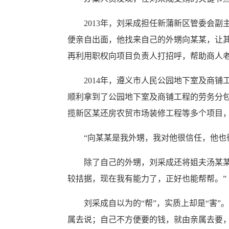
2013年，刘采成担任新蒲新区管委会副
便亲自出面，他找来自己的外甥向某某，让
再利用职权向项目负责人打招呼，帮助商人
2014年，遵义市人民公园地下室及商铺
顺利拿到了公园地下室及商铺工程的劳务分包项
揽新区某还房农贸市场装修工程等多个项目，通
“向某某是我外甥，我对他很信任，他也很
除了自己的外甥，刘采成还将姐夫汤某某发
较拮据，现在我有能力了，正好也能帮帮。”
刘采成自以为的“帮”，实质上却是“害”。
属去说；自己不方便要的钱，就由亲属去要