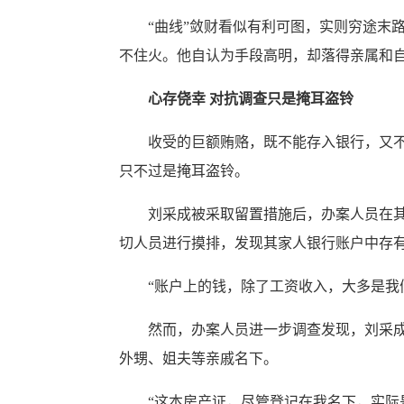
“曲线”敛财看似有利可图，实则穷途末路
不住火。他自认为手段高明，却落得亲属和
心存侥幸 对抗调查只是掩耳盗铃
收受的巨额贿赂，既不能存入银行，又不敢
只不过是掩耳盗铃。
刘采成被采取留置措施后，办案人员在其常
切人员进行摸排，发现其家人银行账户中存
“账户上的钱，除了工资收入，大多是我们
然而，办案人员进一步调查发现，刘采成及
外甥、姐夫等亲戚名下。
“这本房产证，尽管登记在我名下，实际是