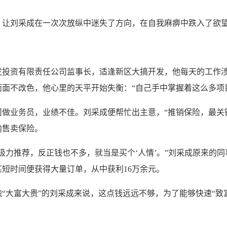
刘采成在一次次放纵中迷失了方向，在自我麻痹中跌入了欲望
发投资有限责任公司监事长，适逢新区大搞开发，他每天的工作
面不改色，他心里的天平开始失衡：“自己手中掌握着这么多项
业务员，业绩不佳。刘采成便帮忙出主意，“推销保险，最关键
内售卖保险。
力推荐，反正钱也不多，就当是买个‘人情’。”刘采成原来的同
短时间便获得大量订单，从中获利16万余元。
大富大贵”的刘采成来说，这点钱远远不够，为了能够快速“致
。