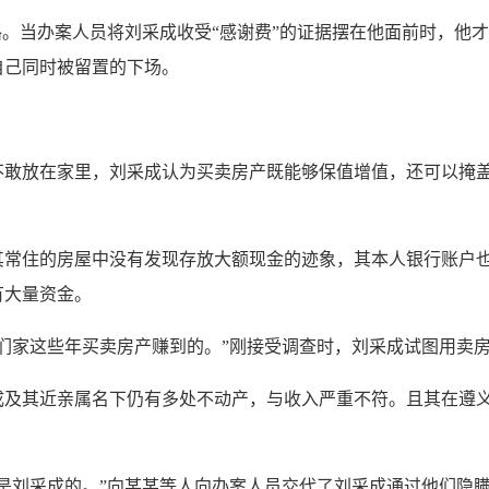
。当办案人员将刘采成收受“感谢费”的证据摆在他面前时，他
自己同时被留置的下场。
放在家里，刘采成认为买卖房产既能够保值增值，还可以掩盖其
住的房屋中没有发现存放大额现金的迹象，其本人银行账户也
有大量资金。
家这些年买卖房产赚到的。”刚接受调查时，刘采成试图用卖房
其近亲属名下仍有多处不动产，与收入严重不符。且其在遵义
刘采成的。”向某某等人向办案人员交代了刘采成通过他们隐瞒