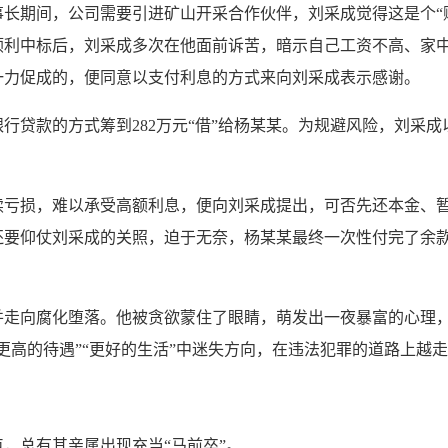
长期间，公司需要引进矿山开采合作伙伴，刘采成觉得这是个“
利中标后，刘采成多次在他面前诉苦，暗示自己工资不高、家中
一力促成的，便同意以支付利息的方式来向刘采成表示感谢。
款的方式筹到282万元“借”给杨某某。为规避风险，刘采成
损，难以承受高额利息，便向刘采成提出，可否先还本金、暂
要仰仗刘采成的关照，迫于无奈，杨某某最终一次性付完了余款。经
向腐化堕落。他被贪欲蒙住了眼睛，萌发出一夜暴富的心理，
更高的待遇”“更好的生活”中迷失方向，在违法犯罪的道路上越
总有其亲属出现充当“马前卒”。