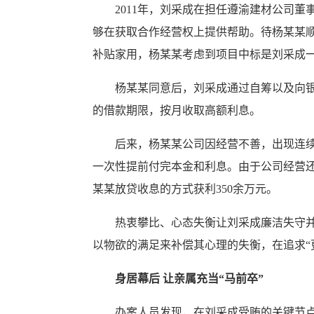
2011年，刘采成在担任遵渝建材公司董事
够在获取合作经营权上提供帮助。待杨某某顺
补贴家用，杨某某考虑到项目中标是刘采成
杨某某同意后，刘采成通过自筹以及向银行贷
的借款期限，按月收取高额利息。
后来，杨某某公司因经营不善，出现连续亏
一次性提前付完本金和利息。由于公司经营还
某某放贷收息的方式获利350余万元。
热衷攀比、心态失衡让刘采成廉洁失守并走
以物欲的满足来补偿其心理的失衡，在追求“
身居幕后 让亲属充当“马前卒”
办案人员发现，在刘采成受贿的关键节点，