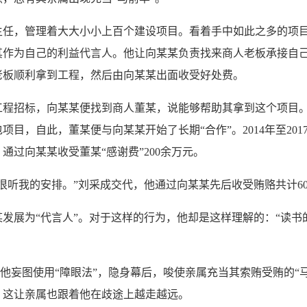
主任，管理着大大小小上百个建设项目。看着手中如此之多的项
其作为自己的利益代言人。他让向某某负责找来商人老板承接自
老板顺利拿到工程，然后由向某某出面收受好处费。
工程招标，向某某便找到商人董某，说能够帮助其拿到这个项目
目，自此，董某便与向某某开始了长期“合作”。2014年至20
过向某某收受董某“感谢费”200余万元。
听我的安排。”刘采成交代，他通过向某某先后收受贿赂共计60
展为“代言人”。对于这样的行为，他却是这样理解的：“读书
他妄图使用“障眼法”，隐身幕后，唆使亲属充当其索贿受贿的“马
，这让亲属也跟着他在歧途上越走越远。