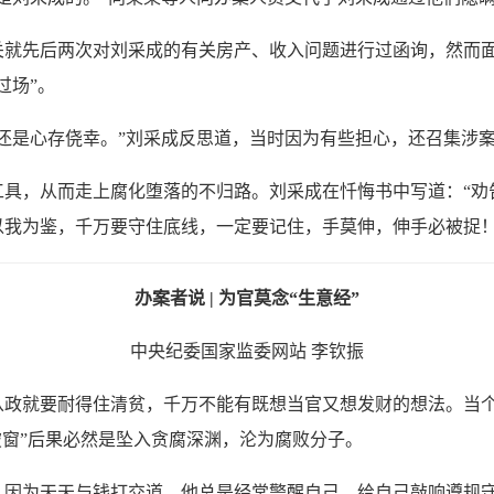
先后两次对刘采成的有关房产、收入问题进行过函询，然而面
过场”。
是心存侥幸。”刘采成反思道，当时因为有些担心，还召集涉案
，从而走上腐化堕落的不归路。刘采成在忏悔书中写道：“劝
我为鉴，千万要守住底线，一定要记住，手莫伸，伸手必被捉！
办案者说 | 为官莫念“生意经”
中央纪委国家监委网站 李钦振
就要耐得住清贫，千万不能有既想当官又想发财的想法。当个别
破窗”后果必然是坠入贪腐深渊，沦为腐败分子。
为天天与钱打交道，他总是经常警醒自己，给自己敲响遵规守