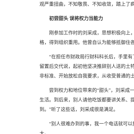
观严重扭曲，不知敬畏、不知收敛，踏上了疯
初尝甜头 误将权力当能力
刚参加工作时的刘采成，思想积极向上，由
格，得到组织重用。他曾自认为能够抵御住
“在担任市财政局行财科科长后，手里有了
留置后交代说，起初他坚决推辞别人送的土
非标准、开始放松自我要求，从收受普通的
尝到权力和地位带来的“甜头”，刘采成一
生活。到后来，别人请他吃饭都要讲关系、
到。”听了这些话，刘采成很是满足。
“别人很难办到的事，我一个电话就可以搞
大。