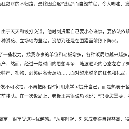
狂敛财的不归路，最终因追逐“钱程”而自毁前程，令人唏嘘、
于天天和钱打交道，他时刻提醒自己要小心谨慎，要依法依规
各种诱惑、立场较为坚定，没想到还是在围猎面前败下阵来。
一些权力，找我办事的单位和老板增多，各种饭局也越来越多，
特产，然而，经过一段时间的思想斗争，随波逐流的心态左右了
土特产、礼物，到笑纳名贵烟酒……面对越来越多的红包和礼品
发不可收拾，不再把闲暇时间用来学习提升自己，而是热衷于各
提前排队。在一次饭局上，老板王某很诚恳地说：“只要您需要，
定，很享受这种优越感。”从那时起，刘采成变得自视甚高、得