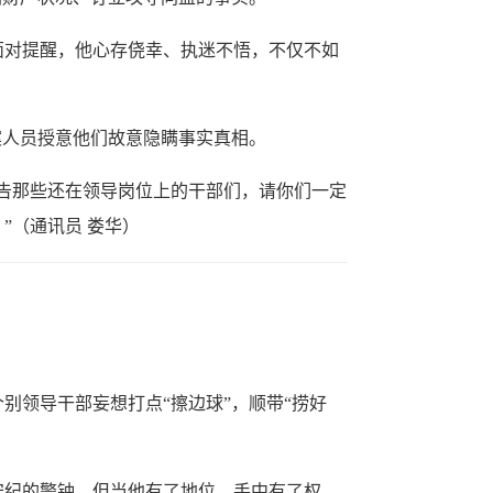
对提醒，他心存侥幸、执迷不悟，不仅不如
人员授意他们故意隐瞒事实真相。
告那些还在领导岗位上的干部们，请你们一定
”（通讯员 娄华）
领导干部妄想打点“擦边球”，顺带“捞好
纪的警钟。但当他有了地位、手中有了权