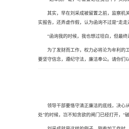
其实，早在刘采成被留置之前，监察机关就
实报告，还弄虚作假，认为函询不过是“走走
“函询我的时候，我也想过坦白，但最终还
为了发财而工作，权力必将沦为牟利的工具
要坚守信念，遵纪守法，廉洁奉公。请你们以
领导干部要恪守清正廉洁的底线，决心从政
处”的时候，岂不知贪欲的闸门已经打开，“
刘采成就是这样的例子。刚参加工作时，因