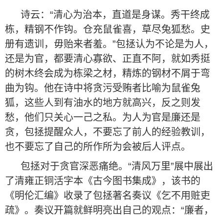
诗云：“清心为治本，直道是身谋。秀干终成
栋，精钢不作钩。仓充鼠雀喜，草尽兔狐愁。史
册有遗训，毋贻来者羞。”包拯认为不论是为人，
还是为官，都要清心寡欲、正直不阿，就如秀挺
的树木终会成为栋梁之材，精炼的钢材不屑于弯
曲为钩。他在诗中将贪污受贿者比喻为鼠雀兔
狐，这些人到有油水的地方就高兴，反之则发
愁，他们只关心一己之私。为人为官是廉还是
贪，包拯提醒众人，不要忘了前人的经验教训，
也不要忘了自己的所作所为会被后人评点。
包拯对于贪官深恶痛绝。“清风万里”展中展出
了清雍正铜活字本《古今图书集成》，该书的
《明伦汇编》收录了包拯著名奏议《乞不用赃吏
疏》。奏议开篇就鲜明亮出自己的观点：“廉者，