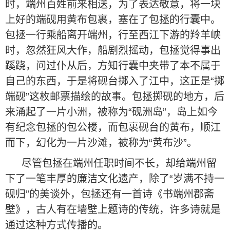
时，端州百姓前来相送，为了表达敬意，将一块
上好的端砚用黄布包裹，塞在了包拯的行囊中。
包拯一行乘船离开端州，行至西江下游的羚羊峡
时，忽然狂风大作，船剧烈摇动，包拯觉得事出
蹊跷，问过仆从后，方知行囊中夹带了本不属于
自己的东西，于是将砚台掷入了江中，这正是“掷
端砚”这枚邮票描绘的故事。包拯掷砚的地方，后
来涌起了一片小洲，被称为“砚洲岛”，岛上如今
有纪念包拯的包公楼，而包裹砚台的黄布，顺江
而下，幻化为一片沙滩，被称为“黄布沙”。
尽管包拯在端州任职时间不长，却给端州留
下了一笔丰厚的廉洁文化遗产，除了“岁满不持一
砚归”的美谈外，包拯还有一首诗《书端州郡斋
壁》，古人有在墙壁上题诗的传统，许多诗就是
通过这种方式传播的。