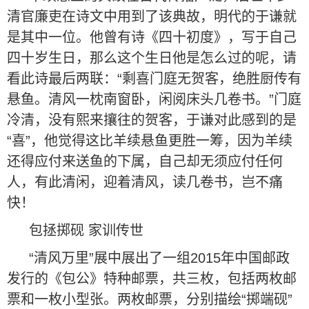
清官廉吏在诗文中用到了该典故，明代的于谦就
是其中一位。他曾有诗《四十初度》，写于自己
四十岁生日，那么这个生日他是怎么过的呢，请
看此诗最后两联：“剩喜门庭无贺客，绝胜厨传有
悬鱼。清风一枕南窗卧，闲阅床头几卷书。”门庭
冷清，没有熙来攘往的贺客，于谦对此感到的是
“喜”，他觉得这比羊续悬鱼更胜一筹，因为羊续
还得应付来送鱼的下属，自己却无须应付任何
人，有此清闲，迎着清风，读几卷书，岂不痛
快！
包拯掷砚 家训传世
“清风万里”展中展出了一组2015年中国邮政
发行的《包公》特种邮票，共三枚，包括两枚邮
票和一枚小型张。两枚邮票，分别描绘“掷端砚”