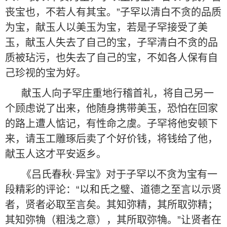
丧宝也，不若人有其宝。”子罕以清白不贪的品质
为宝，献玉人以美玉为宝，若是子罕接受了美
玉，献玉人失去了自己的宝，子罕清白不贪的品
质被玷污，也失去了自己的宝，不如各人保有自
己珍视的宝为好。
献玉人向子罕庄重地行稽首礼，将自己另一
个顾虑说了出来，他随身携带美玉，恐怕在回家
的路上遭人惦记，有性命之虞。子罕将他安顿下
来，请玉工雕琢后卖了个好价钱，将钱给了他，
献玉人这才平安返乡。
《吕氏春秋·异宝》对于子罕以不贪为宝有一
段精彩的评论：“以和氏之璧、道德之至言以示贤
者，贤者必取至言矣。其知弥精，其所取弥精；
其知弥觕（粗浅之意），其所取弥觕。”让贤者在