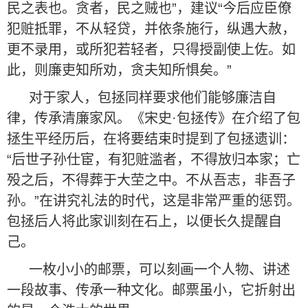
民之表也。贪者，民之贼也”，建议“今后应臣僚
犯赃抵罪，不从轻贷，并依条施行，纵遇大赦，
更不录用，或所犯若轻者，只得授副使上佐。如
此，则廉吏知所劝，贪夫知所惧矣。”
对于家人，包拯同样要求他们能够廉洁自
律，传承清廉家风。《宋史·包拯传》在介绍了包
拯生平经历后，在将要结束时提到了包拯遗训：
“后世子孙仕宦，有犯赃滥者，不得放归本家；亡
殁之后，不得葬于大茔之中。不从吾志，非吾子
孙。”在讲究礼法的时代，这是非常严重的惩罚。
包拯后人将此家训刻在石上，以便长久提醒自
己。
一枚小小的邮票，可以刻画一个人物、讲述
一段故事、传承一种文化。邮票虽小，它折射出