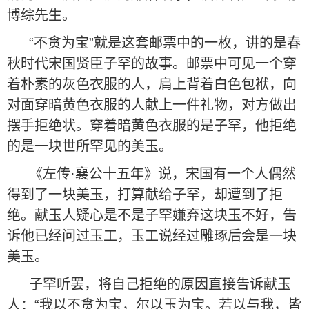
博综先生。
“不贪为宝”就是这套邮票中的一枚，讲的是春
秋时代宋国贤臣子罕的故事。邮票中可见一个穿
着朴素的灰色衣服的人，肩上背着白色包袱，向
对面穿暗黄色衣服的人献上一件礼物，对方做出
摆手拒绝状。穿着暗黄色衣服的是子罕，他拒绝
的是一块世所罕见的美玉。
《左传·襄公十五年》说，宋国有一个人偶然
得到了一块美玉，打算献给子罕，却遭到了拒
绝。献玉人疑心是不是子罕嫌弃这块玉不好，告
诉他已经问过玉工，玉工说经过雕琢后会是一块
美玉。
子罕听罢，将自己拒绝的原因直接告诉献玉
人：“我以不贪为宝，尔以玉为宝。若以与我，皆