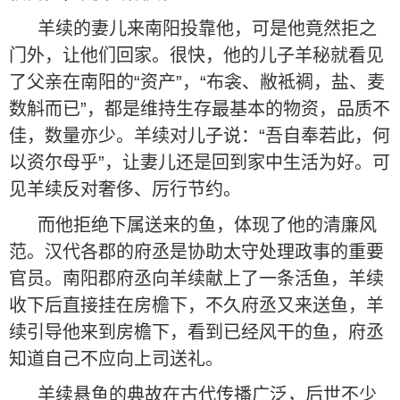
羊续的妻儿来南阳投靠他，可是他竟然拒之
门外，让他们回家。很快，他的儿子羊秘就看见
了父亲在南阳的“资产”，“布衾、敝袛裯，盐、麦
数斛而已”，都是维持生存最基本的物资，品质不
佳，数量亦少。羊续对儿子说：“吾自奉若此，何
以资尔母乎”，让妻儿还是回到家中生活为好。可
见羊续反对奢侈、厉行节约。
而他拒绝下属送来的鱼，体现了他的清廉风
范。汉代各郡的府丞是协助太守处理政事的重要
官员。南阳郡府丞向羊续献上了一条活鱼，羊续
收下后直接挂在房檐下，不久府丞又来送鱼，羊
续引导他来到房檐下，看到已经风干的鱼，府丞
知道自己不应向上司送礼。
羊续悬鱼的典故在古代传播广泛，后世不少