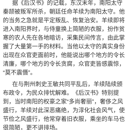
据《后汉书》的记载，东汉末年，南阳太守
秦颉被叛军所杀，朝廷任命羊续为南阳太守。他
的当务之急就是平定叛乱、恢复治安。羊续即将
进入南阳界时，与侍童换上简陋的衣服，扮作贫
寒的农人先在各地暗访，采集民间传言，由此掌
握了大量第一手的材料。当他以太守的真实身份
出现在众官吏面前时，他能说出哪个地方的令长
清廉，哪个地方的令长贪腐，众官吏皆感震惊，
“莫不震慑”。
在与荆州刺史王敏共同平乱后，羊续陆续颁
布政令，为民众排忧解难。《后汉书》特别提
到，当时南阳的权豪之家“多尚奢丽”，奢侈之风
盛行，羊续对此深恶痛绝，为淳化社会风气，使
节俭之风盛行，他常穿着旧衣服，乘坐的车马也
很简陋，更不讲排场。