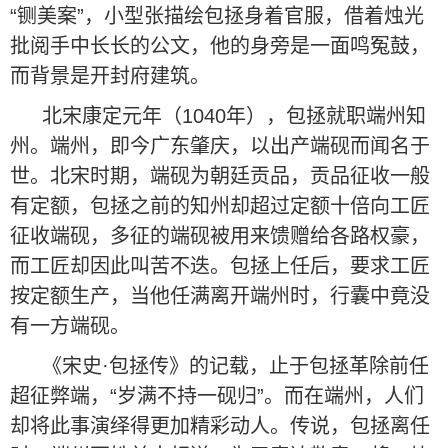
“铡美案”，小型张描绘包拯身着官服，借着烛光
批阅手中长长的公文，他的身旁是一面鸣冤鼓，
而背景是开封府建筑。
北宋康定元年（1040年），包拯就职端州知
州。端州，即今广东肇庆，以出产端砚而闻名于
世。北宋时期，端砚为朝廷贡品，贡品征收一般
有定额，包拯之前的知州却超过定额十倍向工匠
征收端砚，多征的端砚被用来馈赠给各路权豪，
而工匠却因此叫苦不迭。包拯上任后，要求工匠
按定额生产，当他任满离开端州时，行囊中竟没
有一方端砚。
《宋史·包拯传》的记载，止于包拯革除前任
超征弊端，“岁满不持一砚归”。而在端州，人们
却将此事演绎得更加精彩动人。传说，包拯离任