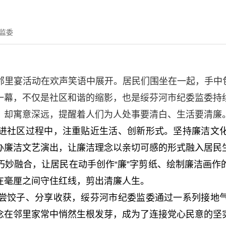
监委
里宴活动在欢声笑语中展开。居民们围坐在一起，手中包
一幕，不仅是社区和谐的缩影，也是绥芬河市纪委监委持
，却寓意深远，提醒着人们为人处事要清白、生活要清廉
进社区过程中，注重贴近生活、创新形式。坚持廉洁文
办廉洁文艺演出，让廉洁理念以亲切可感的形式融入居民
巧妙融合，让居民在动手创作“廉”字剪纸、绘制廉洁画作
在毫厘之间守住红线，剪出清廉人生。
尝饺子、分享收获，绥芬河市纪委监委通过一系列接地
念在邻里家常中悄然生根发芽，成为了连接党心民意的坚