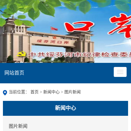
网站首页
当前位置：
首页
>
新闻中心
>
图片新闻
新闻中心
图片新闻