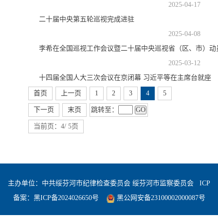
2025-04-17
二十届中央第五轮巡视完成进驻
2025-04-08
2025-03-12
十四届全国人大三次会议在京闭幕 习近平等在主席台就座
首页
上一页
1
2
3
4
5
跳转至：
GO
下一页
末页
当前页：4/ 5页
主办单位：中共绥芬河市纪律检查委员会 绥芬河市监察委员会
ICP
备案：
黑ICP备2024026650号
黑公网安备23100002000087号